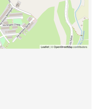
Leaflet
| ©
OpenStreetMap
contributors