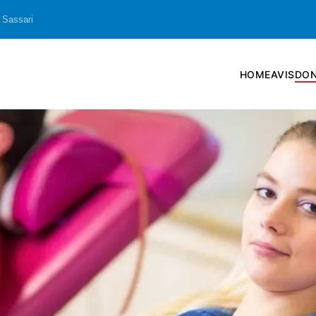
 Sassari
HOME
AVIS
DON