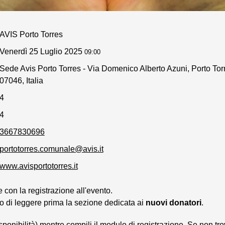
AVIS Porto Torres
Venerdì 25 Luglio 2025
09:00
Sede Avis Porto Torres - Via Domenico Alberto Azuni, Porto Tor
07046, Italia
4
4
3667830696
portotorres.comunale@avis.it
www.avisportotorres.it
con la registrazione all'evento.
o di leggere prima la sezione dedicata ai
nuovi donatori
.
isponibilità) mentre compili il modulo di registrazione. Se non tro