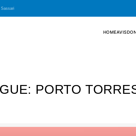
 Sassari
HOME
AVIS
DON
GUE: PORTO TORRES