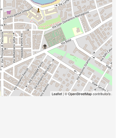
Leaflet
| ©
OpenStreetMap
contributors