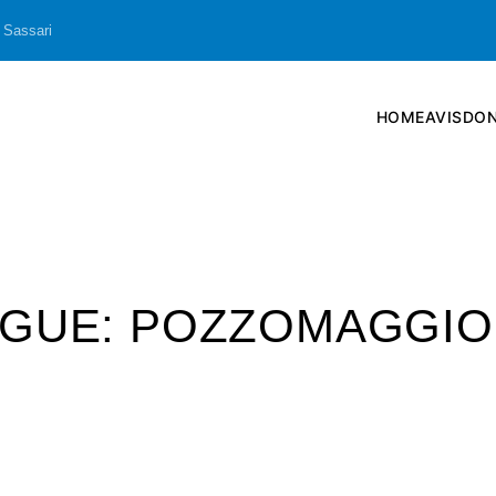
 Sassari
HOME
AVIS
DON
NGUE: POZZOMAGGIO