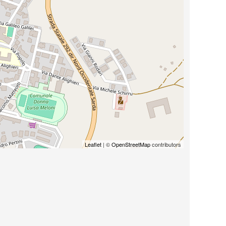
Leaflet
| ©
OpenStreetMap
contributors