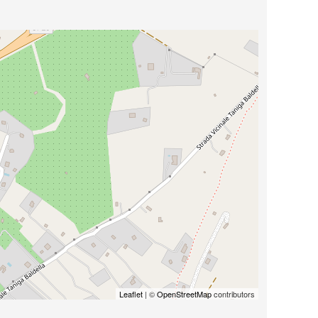
Leaflet
| ©
OpenStreetMap
contributors