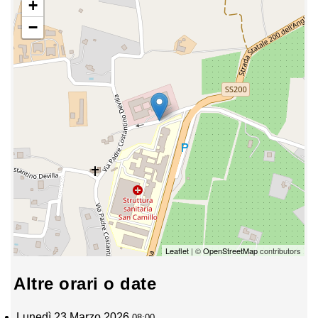
+
−
Leaflet
| ©
OpenStreetMap
contributors
Altre orari o date
Lunedì 23 Marzo 2026
08:00