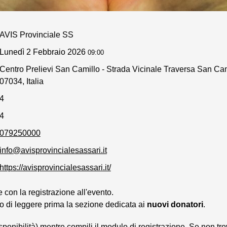
AVIS Provinciale SS
Lunedì 2 Febbraio 2026
09:00
Centro Prelievi San Camillo - Strada Vicinale Traversa San Ca
07034, Italia
4
4
079250000
info@avisprovincialesassari.it
https://avisprovincialesassari.it/
con la registrazione all'evento.
o di leggere prima la sezione dedicata ai
nuovi donatori
.
isponibilità) mentre compili il modulo di registrazione. Se non tro