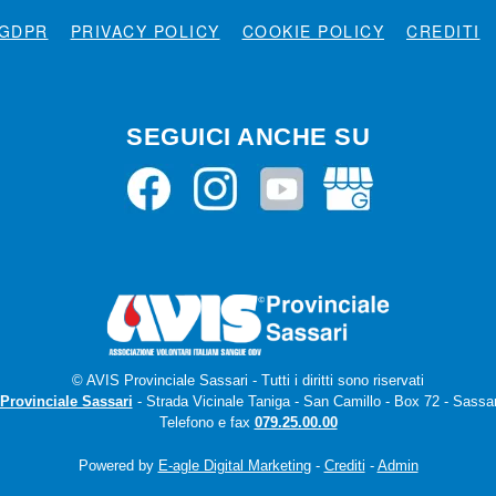
GDPR
PRIVACY POLICY
COOKIE POLICY
CREDITI
SEGUICI ANCHE SU
© AVIS Provinciale Sassari - Tutti i diritti sono riservati
Provinciale Sassari
- Strada Vicinale Taniga - San Camillo - Box 72 - Sassar
Telefono e fax
079.25.00.00
Powered by
E-agle Digital Marketing
-
Crediti
-
Admin