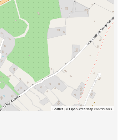
Leaflet
| ©
OpenStreetMap
contributors